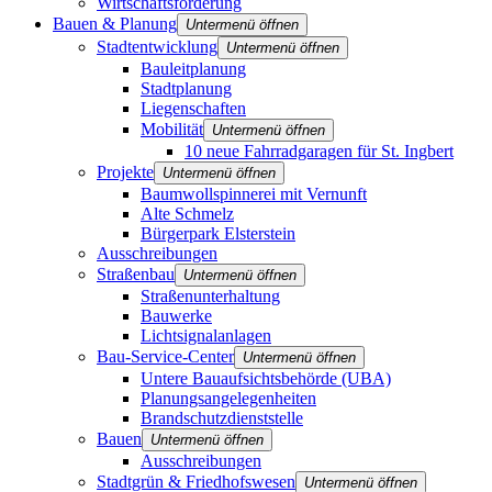
Wirtschaftsförderung
Bauen & Planung
Untermenü öffnen
Stadtentwicklung
Untermenü öffnen
Bauleitplanung
Stadtplanung
Liegenschaften
Mobilität
Untermenü öffnen
10 neue Fahrradgaragen für St. Ingbert
Projekte
Untermenü öffnen
Baumwollspinnerei mit Vernunft
Alte Schmelz
Bürgerpark Elsterstein
Ausschreibungen
Straßenbau
Untermenü öffnen
Straßenunterhaltung
Bauwerke
Lichtsignalanlagen
Bau-Service-Center
Untermenü öffnen
Untere Bauaufsichtsbehörde (UBA)
Planungsangelegenheiten
Brandschutz­dienststelle
Bauen
Untermenü öffnen
Ausschreibungen
Stadtgrün & Friedhofswesen
Untermenü öffnen