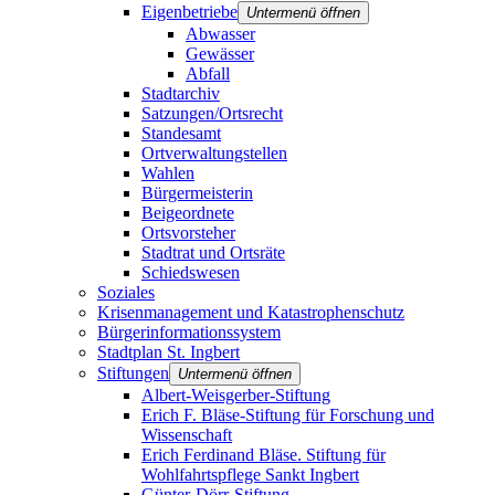
Eigenbetriebe
Untermenü öffnen
Abwasser
Gewässer
Abfall
Stadtarchiv
Satzungen/Ortsrecht
Standesamt
Ortverwaltungstellen
Wahlen
Bürgermeisterin
Beigeordnete
Ortsvorsteher
Stadtrat und Ortsräte
Schiedswesen
Soziales
Krisenmanagement und Katastrophenschutz
Bürgerinformationssystem
Stadtplan St. Ingbert
Stiftungen
Untermenü öffnen
Albert-Weisgerber-Stiftung
Erich F. Bläse-Stiftung für Forschung und
Wissenschaft
Erich Ferdinand Bläse. Stiftung für
Wohlfahrtspflege Sankt Ingbert
Günter-Dörr-Stiftung