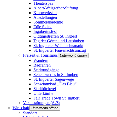
Theaterspaß
Albert-Weisgerber-Stiftung
Kinowerkstatt
Ausstellungen
Sommerakademie
Edle Steine
Ingobertusfest
Oldtimertreffen St. Ingbert
Tag der Gören und Lausbuben
St. Ingberter Weihnachtsmarkt
St. Ingberter Faasenachtsumzug
Freizeit & Tourismus
Untermenü öffnen
Wandern
Radfahren
Stadtrundgänge
Sehenswertes in St. Ingbert
St. Ingberter Sagenwege
Schwimmbad ,,Das Blau“
Stadtbücherei
Unterkünfte
Fair Trade Town St. Ingbert
Veranstaltungen (A-Z)
Wirtschaft
Untermenü öffnen
Standort