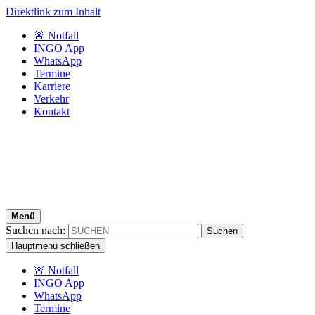
Direktlink zum Inhalt
🚨 Notfall
INGO App
WhatsApp
Termine
Karriere
Verkehr
Kontakt
Menü
Suchen nach:
Hauptmenü schließen
🚨 Notfall
INGO App
WhatsApp
Termine