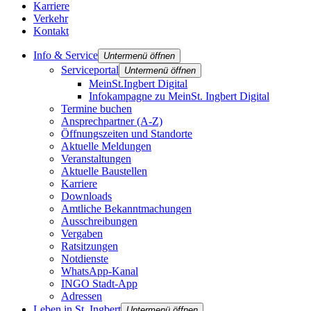
Karriere
Verkehr
Kontakt
Info & Service
Untermenü öffnen
Serviceportal
Untermenü öffnen
MeinSt.Ingbert Digital
Infokampagne zu MeinSt. Ingbert Digital
Termine buchen
Ansprechpartner (A-Z)
Öffnungszeiten und Standorte
Aktuelle Meldungen
Veranstaltungen
Aktuelle Baustellen
Karriere
Downloads
Amtliche Bekanntmachungen
Ausschreibungen
Vergaben
Ratsitzungen
Notdienste
WhatsApp-Kanal
INGO Stadt-App
Adressen
Leben in St. Ingbert
Untermenü öffnen