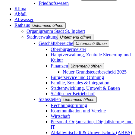
Friedhofswesen
Klima
Abfall
Abwasser
Rathaus
Untermenü öffnen
Organigramm Stadt St. Ingbert
Stadtverwaltung
Untermenü öffnen
Geschäftsbereiche
Untermenü öffnen
Oberbürgermeister
Hauptverwaltung, Zentrale Steuerung und
Kultur
Finanzen
Untermenü öffnen
Neuer Grundsteuerbescheid 2025
Bürgerservice und Ordnung
Familie, Soziales & Integration
Stadtentwicklung, Umwelt & Bauen
Städtischer Betriebshof
Stabsstellen
Untermenü öffnen
Rechnungsprüfung
Kommunikation und Vereine
Wirtschaft
Personal, Organisation, Digitalisierung und
IT
Abfallwirtschaft & Umweltschutz (ABBS)