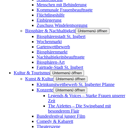
Menschen mit Behinderung
Kommunale Frauenbeauftragte
Flüchtlingshilfe
Einbürgerung
Zuschuss Windelentsorgung
Biosphäre & Nachhaltigkeit
Untermenü öffnen
Biosphärenstadt St. Ingbert
Wochenmarkt
Gartenwettbewerb
Biosphärenmarkt
Nachhaltigkeitsbeauftragte
Biosphären-Art
Fairtrade-Stadt St. Ingbert
Kultur & Tourismus
Untermenü öffnen
Kunst & Kultur
Untermenü öffnen
Kleinkunstwettbewerb St. Ingberter Pfanne
Konzerte
Untermenü öffnen
Legends & Voices – Starke Frauen unserer
Zeit
The Airlettes – Die Swingband mit
besonderem Flair
Bundesfestival junger Film
Comedy & Kabarett
Theaterszene