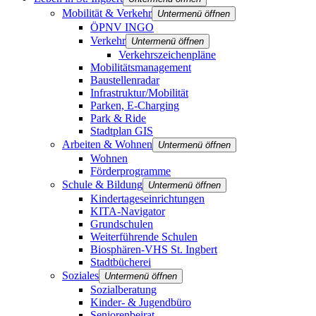
Mobilität & Verkehr
Untermenü öffnen
ÖPNV INGO
Verkehr
Untermenü öffnen
Verkehrszeichenpläne
Mobilitätsmanagement
Baustellenradar
Infrastruktur/Mobilität
Parken, E-Charging
Park & Ride
Stadtplan GIS
Arbeiten & Wohnen
Untermenü öffnen
Wohnen
Förderprogramme
Schule & Bildung
Untermenü öffnen
Kindertageseinrichtungen
KITA-Navigator
Grundschulen
Weiterführende Schulen
Biosphären-VHS St. Ingbert
Stadtbücherei
Soziales
Untermenü öffnen
Sozialberatung
Kinder- & Jugendbüro
Seniorenbeirat