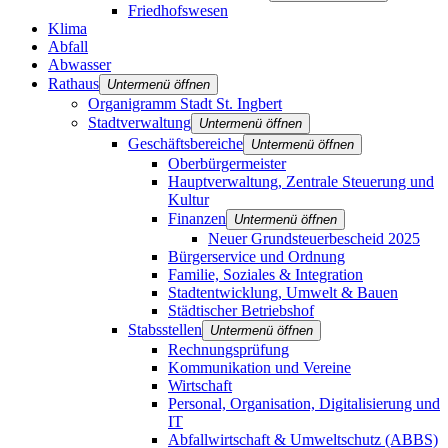
Friedhofswesen
Klima
Abfall
Abwasser
Rathaus
Untermenü öffnen
Organigramm Stadt St. Ingbert
Stadtverwaltung
Untermenü öffnen
Geschäftsbereiche
Untermenü öffnen
Oberbürgermeister
Hauptverwaltung, Zentrale Steuerung und
Kultur
Finanzen
Untermenü öffnen
Neuer Grundsteuerbescheid 2025
Bürgerservice und Ordnung
Familie, Soziales & Integration
Stadtentwicklung, Umwelt & Bauen
Städtischer Betriebshof
Stabsstellen
Untermenü öffnen
Rechnungsprüfung
Kommunikation und Vereine
Wirtschaft
Personal, Organisation, Digitalisierung und
IT
Abfallwirtschaft & Umweltschutz (ABBS)