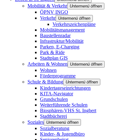
Mobilität & Verkehr
Untermenü öffnen
ÖPNV INGO
Verkehr
Untermenü öffnen
Verkehrszeichenpläne
Mobilitätsmanagement
Baustellenradar
Infrastruktur/Mobilität
Parken, E-Charging
Park & Ride
Stadtplan GIS
Arbeiten & Wohnen
Untermenü öffnen
Wohnen
Förderprogramme
Schule & Bildung
Untermenü öffnen
Kindertageseinrichtungen
KITA-Navigator
Grundschulen
Weiterführende Schulen
Biosphären-VHS St. Ingbert
Stadtbücherei
Soziales
Untermenü öffnen
Sozialberatung
Kinder- & Jugendbüro
Seniorenbeirat