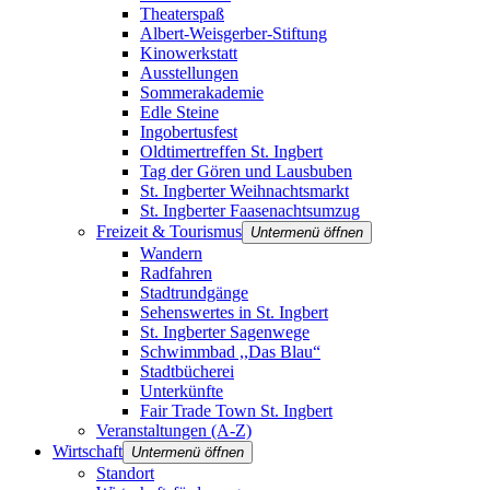
Theaterspaß
Albert-Weisgerber-Stiftung
Kinowerkstatt
Ausstellungen
Sommerakademie
Edle Steine
Ingobertusfest
Oldtimertreffen St. Ingbert
Tag der Gören und Lausbuben
St. Ingberter Weihnachtsmarkt
St. Ingberter Faasenachtsumzug
Freizeit & Tourismus
Untermenü öffnen
Wandern
Radfahren
Stadtrundgänge
Sehenswertes in St. Ingbert
St. Ingberter Sagenwege
Schwimmbad ,,Das Blau“
Stadtbücherei
Unterkünfte
Fair Trade Town St. Ingbert
Veranstaltungen (A-Z)
Wirtschaft
Untermenü öffnen
Standort