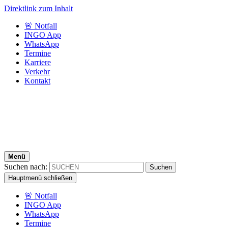
Direktlink zum Inhalt
🚨 Notfall
INGO App
WhatsApp
Termine
Karriere
Verkehr
Kontakt
Menü
Suchen nach:
Hauptmenü schließen
🚨 Notfall
INGO App
WhatsApp
Termine