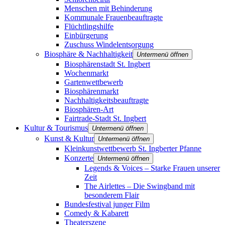
Menschen mit Behinderung
Kommunale Frauenbeauftragte
Flüchtlingshilfe
Einbürgerung
Zuschuss Windelentsorgung
Biosphäre & Nachhaltigkeit
Untermenü öffnen
Biosphärenstadt St. Ingbert
Wochenmarkt
Gartenwettbewerb
Biosphärenmarkt
Nachhaltigkeitsbeauftragte
Biosphären-Art
Fairtrade-Stadt St. Ingbert
Kultur & Tourismus
Untermenü öffnen
Kunst & Kultur
Untermenü öffnen
Kleinkunstwettbewerb St. Ingberter Pfanne
Konzerte
Untermenü öffnen
Legends & Voices – Starke Frauen unserer
Zeit
The Airlettes – Die Swingband mit
besonderem Flair
Bundesfestival junger Film
Comedy & Kabarett
Theaterszene