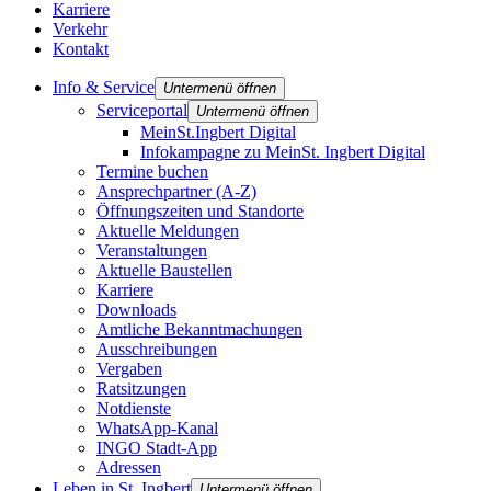
Karriere
Verkehr
Kontakt
Info & Service
Untermenü öffnen
Serviceportal
Untermenü öffnen
MeinSt.Ingbert Digital
Infokampagne zu MeinSt. Ingbert Digital
Termine buchen
Ansprechpartner (A-Z)
Öffnungszeiten und Standorte
Aktuelle Meldungen
Veranstaltungen
Aktuelle Baustellen
Karriere
Downloads
Amtliche Bekanntmachungen
Ausschreibungen
Vergaben
Ratsitzungen
Notdienste
WhatsApp-Kanal
INGO Stadt-App
Adressen
Leben in St. Ingbert
Untermenü öffnen