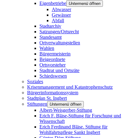
Eigenbetriebe
Untermenü öffnen
Abwasser
Gewässer
Abfall
Stadtarchiv
Satzungen/Ortsrecht
Standesamt
Ortverwaltungstellen
Wahlen
Bürgermeisterin
Beigeordnete
Ortsvorsteher
Stadtrat und Ortsräte
Schiedswesen
Soziales
Krisenmanagement und Katastrophenschutz
Bürgerinformationssystem
Stadtplan St. Ingbert
Stiftungen
Untermenü öffnen
Albert-Weisgerber-Stiftung
Erich F. Bläse-Stiftung für Forschung und
Wissenschaft
Erich Ferdinand Bläse. Stiftung für
Wohlfahrtspflege Sankt Ingbert
Günter-Dörr-Stiftung