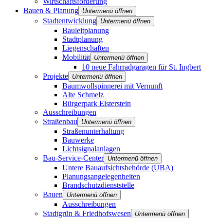
Wirtschaftsförderung
Bauen & Planung
Untermenü öffnen
Stadtentwicklung
Untermenü öffnen
Bauleitplanung
Stadtplanung
Liegenschaften
Mobilität
Untermenü öffnen
10 neue Fahrradgaragen für St. Ingbert
Projekte
Untermenü öffnen
Baumwollspinnerei mit Vernunft
Alte Schmelz
Bürgerpark Elsterstein
Ausschreibungen
Straßenbau
Untermenü öffnen
Straßenunterhaltung
Bauwerke
Lichtsignalanlagen
Bau-Service-Center
Untermenü öffnen
Untere Bauaufsichtsbehörde (UBA)
Planungsangelegenheiten
Brandschutz­dienststelle
Bauen
Untermenü öffnen
Ausschreibungen
Stadtgrün & Friedhofswesen
Untermenü öffnen