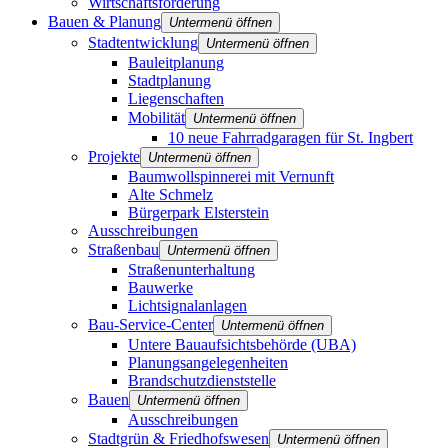
Wirtschaftsförderung
Bauen & Planung
Untermenü öffnen
Stadtentwicklung
Untermenü öffnen
Bauleitplanung
Stadtplanung
Liegenschaften
Mobilität
Untermenü öffnen
10 neue Fahrradgaragen für St. Ingbert
Projekte
Untermenü öffnen
Baumwollspinnerei mit Vernunft
Alte Schmelz
Bürgerpark Elsterstein
Ausschreibungen
Straßenbau
Untermenü öffnen
Straßenunterhaltung
Bauwerke
Lichtsignalanlagen
Bau-Service-Center
Untermenü öffnen
Untere Bauaufsichtsbehörde (UBA)
Planungsangelegenheiten
Brandschutz­dienststelle
Bauen
Untermenü öffnen
Ausschreibungen
Stadtgrün & Friedhofswesen
Untermenü öffnen