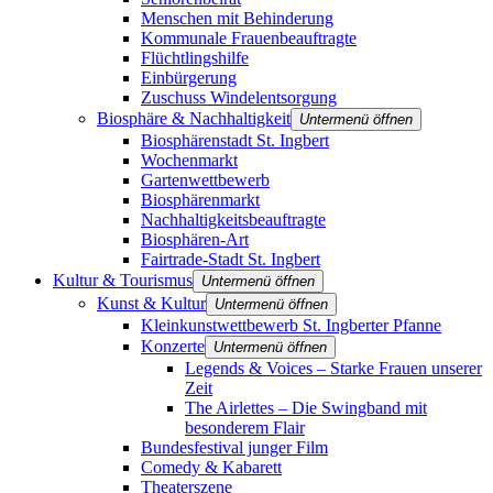
Menschen mit Behinderung
Kommunale Frauenbeauftragte
Flüchtlingshilfe
Einbürgerung
Zuschuss Windelentsorgung
Biosphäre & Nachhaltigkeit
Untermenü öffnen
Biosphärenstadt St. Ingbert
Wochenmarkt
Gartenwettbewerb
Biosphärenmarkt
Nachhaltigkeitsbeauftragte
Biosphären-Art
Fairtrade-Stadt St. Ingbert
Kultur & Tourismus
Untermenü öffnen
Kunst & Kultur
Untermenü öffnen
Kleinkunstwettbewerb St. Ingberter Pfanne
Konzerte
Untermenü öffnen
Legends & Voices – Starke Frauen unserer
Zeit
The Airlettes – Die Swingband mit
besonderem Flair
Bundesfestival junger Film
Comedy & Kabarett
Theaterszene