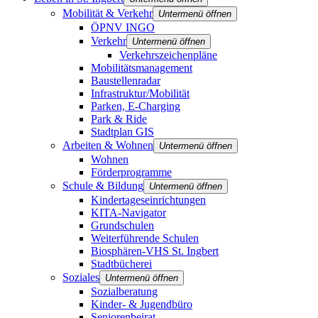
Mobilität & Verkehr
Untermenü öffnen
ÖPNV INGO
Verkehr
Untermenü öffnen
Verkehrszeichenpläne
Mobilitätsmanagement
Baustellenradar
Infrastruktur/Mobilität
Parken, E-Charging
Park & Ride
Stadtplan GIS
Arbeiten & Wohnen
Untermenü öffnen
Wohnen
Förderprogramme
Schule & Bildung
Untermenü öffnen
Kindertageseinrichtungen
KITA-Navigator
Grundschulen
Weiterführende Schulen
Biosphären-VHS St. Ingbert
Stadtbücherei
Soziales
Untermenü öffnen
Sozialberatung
Kinder- & Jugendbüro
Seniorenbeirat