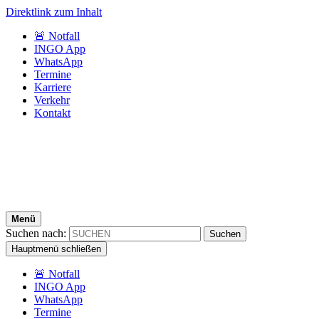
Direktlink zum Inhalt
🚨 Notfall
INGO App
WhatsApp
Termine
Karriere
Verkehr
Kontakt
Menü
Suchen nach:
Hauptmenü schließen
🚨 Notfall
INGO App
WhatsApp
Termine