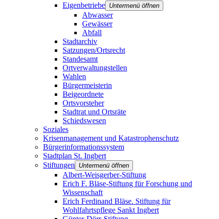
Eigenbetriebe
Untermenü öffnen
Abwasser
Gewässer
Abfall
Stadtarchiv
Satzungen/Ortsrecht
Standesamt
Ortverwaltungstellen
Wahlen
Bürgermeisterin
Beigeordnete
Ortsvorsteher
Stadtrat und Ortsräte
Schiedswesen
Soziales
Krisenmanagement und Katastrophenschutz
Bürgerinformationssystem
Stadtplan St. Ingbert
Stiftungen
Untermenü öffnen
Albert-Weisgerber-Stiftung
Erich F. Bläse-Stiftung für Forschung und
Wissenschaft
Erich Ferdinand Bläse. Stiftung für
Wohlfahrtspflege Sankt Ingbert
Günter-Dörr-Stiftung