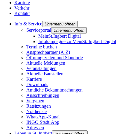
Karriere
Verkehr
Kontakt
Info & Service
Untermenü öffnen
Serviceportal
Untermenü öffnen
MeinSt.Ingbert Digital
Infokampagne zu MeinSt. Ingbert Digital
Termine buchen
Ansprechpartner (A-Z)
Öffnungszeiten und Standorte
Aktuelle Meldungen
Veranstaltungen
Aktuelle Baustellen
Karriere
Downloads
Amtliche Bekanntmachungen
Ausschreibungen
Vergaben
Ratsitzungen
Notdienste
WhatsApp-Kanal
INGO Stadt-App
Adressen
Leben in St. Ingbert
Untermenü öffnen