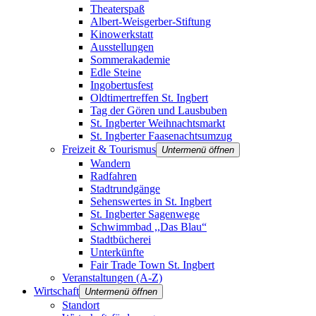
Theaterspaß
Albert-Weisgerber-Stiftung
Kinowerkstatt
Ausstellungen
Sommerakademie
Edle Steine
Ingobertusfest
Oldtimertreffen St. Ingbert
Tag der Gören und Lausbuben
St. Ingberter Weihnachtsmarkt
St. Ingberter Faasenachtsumzug
Freizeit & Tourismus
Untermenü öffnen
Wandern
Radfahren
Stadtrundgänge
Sehenswertes in St. Ingbert
St. Ingberter Sagenwege
Schwimmbad ,,Das Blau“
Stadtbücherei
Unterkünfte
Fair Trade Town St. Ingbert
Veranstaltungen (A-Z)
Wirtschaft
Untermenü öffnen
Standort