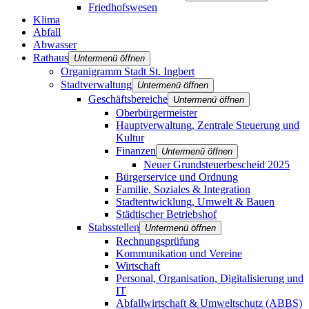
Friedhofswesen
Klima
Abfall
Abwasser
Rathaus
Untermenü öffnen
Organigramm Stadt St. Ingbert
Stadtverwaltung
Untermenü öffnen
Geschäftsbereiche
Untermenü öffnen
Oberbürgermeister
Hauptverwaltung, Zentrale Steuerung und
Kultur
Finanzen
Untermenü öffnen
Neuer Grundsteuerbescheid 2025
Bürgerservice und Ordnung
Familie, Soziales & Integration
Stadtentwicklung, Umwelt & Bauen
Städtischer Betriebshof
Stabsstellen
Untermenü öffnen
Rechnungsprüfung
Kommunikation und Vereine
Wirtschaft
Personal, Organisation, Digitalisierung und
IT
Abfallwirtschaft & Umweltschutz (ABBS)