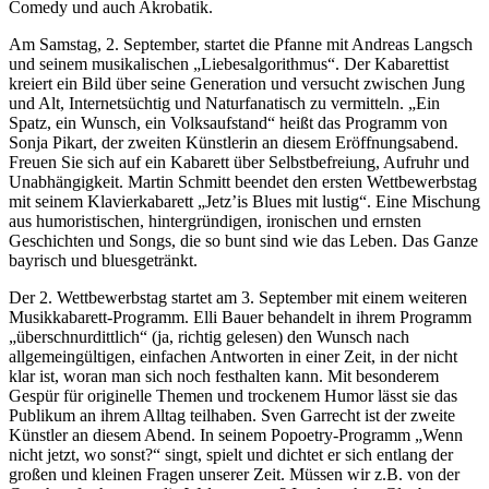
Comedy und auch Akrobatik.
Am Samstag, 2. September, startet die Pfanne mit Andreas Langsch
und seinem musikalischen „Liebesalgorithmus“. Der Kabarettist
kreiert ein Bild über seine Generation und versucht zwischen Jung
und Alt, Internetsüchtig und Naturfanatisch zu vermitteln. „Ein
Spatz, ein Wunsch, ein Volksaufstand“ heißt das Programm von
Sonja Pikart, der zweiten Künstlerin an diesem Eröffnungsabend.
Freuen Sie sich auf ein Kabarett über Selbstbefreiung, Aufruhr und
Unabhängigkeit. Martin Schmitt beendet den ersten Wettbewerbstag
mit seinem Klavierkabarett „Jetz’is Blues mit lustig“. Eine Mischung
aus humoristischen, hintergründigen, ironischen und ernsten
Geschichten und Songs, die so bunt sind wie das Leben. Das Ganze
bayrisch und bluesgetränkt.
Der 2. Wettbewerbstag startet am 3. September mit einem weiteren
Musikkabarett-Programm. Elli Bauer behandelt in ihrem Programm
„überschnurdittlich“ (ja, richtig gelesen) den Wunsch nach
allgemeingültigen, einfachen Antworten in einer Zeit, in der nicht
klar ist, woran man sich noch festhalten kann. Mit besonderem
Gespür für originelle Themen und trockenem Humor lässt sie das
Publikum an ihrem Alltag teilhaben. Sven Garrecht ist der zweite
Künstler an diesem Abend. In seinem Popoetry-Programm „Wenn
nicht jetzt, wo sonst?“ singt, spielt und dichtet er sich entlang der
großen und kleinen Fragen unserer Zeit. Müssen wir z.B. von der