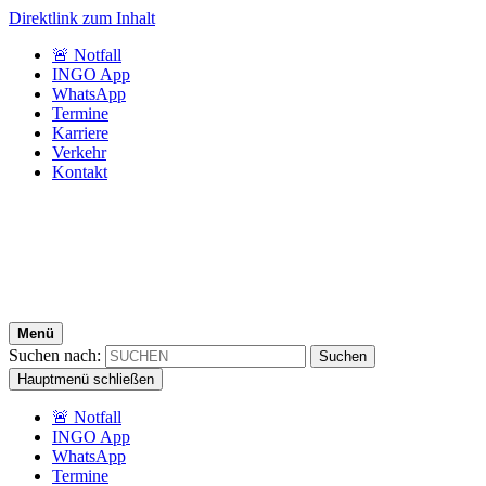
Direktlink zum Inhalt
🚨 Notfall
INGO App
WhatsApp
Termine
Karriere
Verkehr
Kontakt
Menü
Suchen nach:
Hauptmenü schließen
🚨 Notfall
INGO App
WhatsApp
Termine