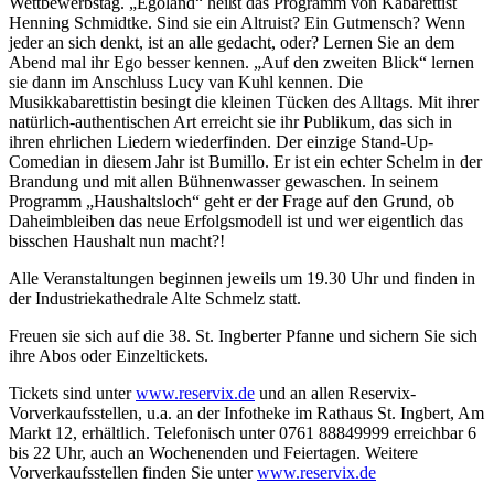
Wettbewerbstag. „Egoland“ heißt das Programm von Kabarettist
Henning Schmidtke. Sind sie ein Altruist? Ein Gutmensch? Wenn
jeder an sich denkt, ist an alle gedacht, oder? Lernen Sie an dem
Abend mal ihr Ego besser kennen. „Auf den zweiten Blick“ lernen
sie dann im Anschluss Lucy van Kuhl kennen. Die
Musikkabarettistin besingt die kleinen Tücken des Alltags. Mit ihrer
natürlich-authentischen Art erreicht sie ihr Publikum, das sich in
ihren ehrlichen Liedern wiederfinden. Der einzige Stand-Up-
Comedian in diesem Jahr ist Bumillo. Er ist ein echter Schelm in der
Brandung und mit allen Bühnenwasser gewaschen. In seinem
Programm „Haushaltsloch“ geht er der Frage auf den Grund, ob
Daheimbleiben das neue Erfolgsmodell ist und wer eigentlich das
bisschen Haushalt nun macht?!
Alle Veranstaltungen beginnen jeweils um 19.30 Uhr und finden in
der Industriekathedrale Alte Schmelz statt.
Freuen sie sich auf die 38. St. Ingberter Pfanne und sichern Sie sich
ihre Abos oder Einzeltickets.
Tickets sind unter
www.reservix.de
und an allen Reservix-
Vorverkaufsstellen, u.a. an der Infotheke im Rathaus St. Ingbert, Am
Markt 12, erhältlich. Telefonisch unter 0761 88849999 erreichbar 6
bis 22 Uhr, auch an Wochenenden und Feiertagen. Weitere
Vorverkaufsstellen finden Sie unter
www.reservix.de