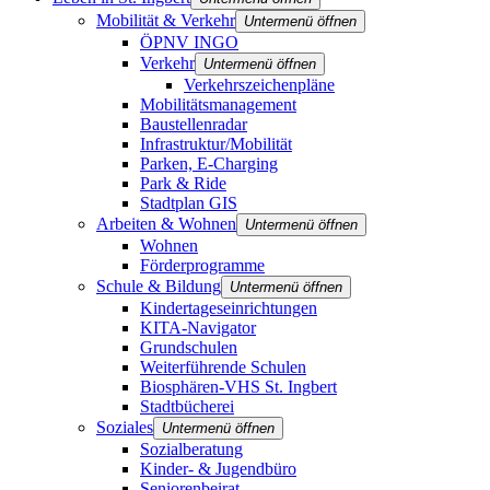
Mobilität & Verkehr
Untermenü öffnen
ÖPNV INGO
Verkehr
Untermenü öffnen
Verkehrszeichenpläne
Mobilitätsmanagement
Baustellenradar
Infrastruktur/Mobilität
Parken, E-Charging
Park & Ride
Stadtplan GIS
Arbeiten & Wohnen
Untermenü öffnen
Wohnen
Förderprogramme
Schule & Bildung
Untermenü öffnen
Kindertageseinrichtungen
KITA-Navigator
Grundschulen
Weiterführende Schulen
Biosphären-VHS St. Ingbert
Stadtbücherei
Soziales
Untermenü öffnen
Sozialberatung
Kinder- & Jugendbüro
Seniorenbeirat