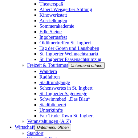
Theaterspaß
Albert-Weisgerber-Stiftung
Kinowerkstatt
Ausstellungen
Sommerakademie
Edle Steine
Ingobertusfest
Oldtimertreffen St. Ingbert
Tag der Gören und Lausbuben
St. Ingberter Weihnachtsmarkt
St. Ingberter Faasenachtsumzug
Freizeit & Tourismus
Untermenü öffnen
Wandern
Radfahren
Stadtrundgänge
Sehenswertes in St. Ingbert
St. Ingberter Sagenwege
Schwimmbad ,,Das Blau“
Stadtbücherei
Unterkünfte
Fair Trade Town St. Ingbert
Veranstaltungen (A-Z)
Wirtschaft
Untermenü öffnen
Standort