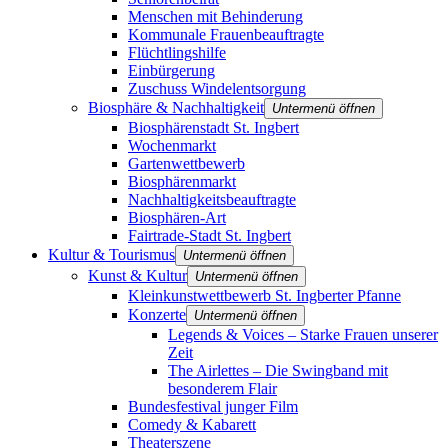
Menschen mit Behinderung
Kommunale Frauenbeauftragte
Flüchtlingshilfe
Einbürgerung
Zuschuss Windelentsorgung
Biosphäre & Nachhaltigkeit
Untermenü öffnen
Biosphärenstadt St. Ingbert
Wochenmarkt
Gartenwettbewerb
Biosphärenmarkt
Nachhaltigkeitsbeauftragte
Biosphären-Art
Fairtrade-Stadt St. Ingbert
Kultur & Tourismus
Untermenü öffnen
Kunst & Kultur
Untermenü öffnen
Kleinkunstwettbewerb St. Ingberter Pfanne
Konzerte
Untermenü öffnen
Legends & Voices – Starke Frauen unserer
Zeit
The Airlettes – Die Swingband mit
besonderem Flair
Bundesfestival junger Film
Comedy & Kabarett
Theaterszene