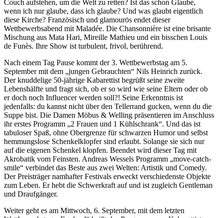
Couch aufstehen, um die Welt zu retten? Ist das schon Glaube,
wenn ich nur glaube, dass ich glaube? Und was glaubt eigentlich
diese Kirche? Französisch und glamourös endet dieser
Wettbewerbsabend mit Maladée. Die Chansonnière ist eine brisante
Mischung aus Mata Hari, Mireille Mathieu und ein bisschen Louis
de Funès. Ihre Show ist turbulent, frivol, berührend.
Nach einem Tag Pause kommt der 3. Wettbewerbstag am 5.
September mit dem „jungen Gebrauchten“ Nils Heinrich zurück.
Der knuddelige 50-jährige Kabarettist begrüßt seine zweite
Lebenshälfte und fragt sich, ob er so wird wie seine Eltern oder ob
er doch noch Influencer werden soll?! Seine Erkenntnis ist
jedenfalls: du kannst nicht über den Tellerrand gucken, wenn du die
Suppe bist. Die Damen Möbus & Welling präsentieren im Anschluss
ihr erstes Programm „2 Frauen und 1 Kühlschrank“. Und das ist
tabuloser Spaß, ohne Obergrenze für schwarzen Humor und selbst
hemmungslose Schenkelklopfer sind erlaubt. Solange sie sich nur
auf die eigenen Schenkel klopfen. Beendet wird dieser Tag mit
Akrobatik vom Feinsten. Andreas Wessels Programm „move-catch-
smile“ verbindet das Beste aus zwei Welten: Artistik und Comedy.
Der Preisträger namhafter Festivals erweckt verschiedenste Objekte
zum Leben. Er hebt die Schwerkraft auf und ist zugleich Gentleman
und Draufgänger.
Weiter geht es am Mittwoch, 6. September, mit dem letzten