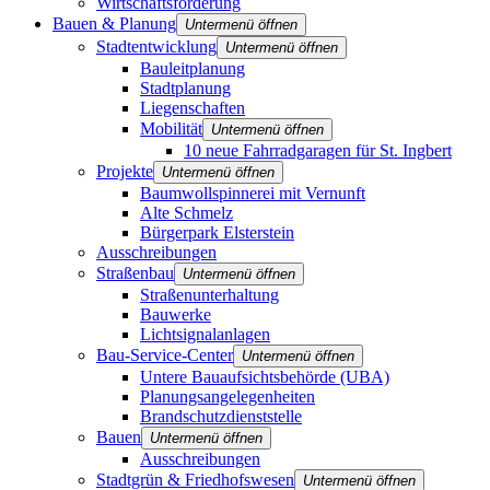
Wirtschaftsförderung
Bauen & Planung
Untermenü öffnen
Stadtentwicklung
Untermenü öffnen
Bauleitplanung
Stadtplanung
Liegenschaften
Mobilität
Untermenü öffnen
10 neue Fahrradgaragen für St. Ingbert
Projekte
Untermenü öffnen
Baumwollspinnerei mit Vernunft
Alte Schmelz
Bürgerpark Elsterstein
Ausschreibungen
Straßenbau
Untermenü öffnen
Straßenunterhaltung
Bauwerke
Lichtsignalanlagen
Bau-Service-Center
Untermenü öffnen
Untere Bauaufsichtsbehörde (UBA)
Planungsangelegenheiten
Brandschutz­dienststelle
Bauen
Untermenü öffnen
Ausschreibungen
Stadtgrün & Friedhofswesen
Untermenü öffnen