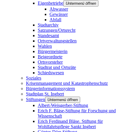
Eigenbetriebe
Untermenü öffnen
Abwasser
Gewässer
Abfall
Stadtarchiv
Satzungen/Ortsrecht
Standesamt
Ortverwaltungstellen
Wahlen
Bürgermeisterin
Beigeordnete
Ortsvorsteher
Stadtrat und Ortsräte
Schiedswesen
Soziales
Krisenmanagement und Katastrophenschutz
Bürgerinformationssystem
Stadtplan St. Ingbert
Stiftungen
Untermenü öffnen
Albert-Weisgerber-Stiftung
Erich F. Bläse-Stiftung für Forschung und
Wissenschaft
Erich Ferdinand Bläse. Stiftung für
Wohlfahrtspflege Sankt Ingbert
Günter-Dörr-Stiftung