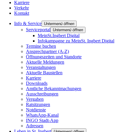
Karriere
Verkehr
Kontakt
Info & Service
Untermenü öffnen
Serviceportal
Untermenü öffnen
MeinSt.Ingbert Digital
Infokampagne zu MeinSt. Ingbert Digital
Termine buchen
Ansprechpartner (A-Z)
Öffnungszeiten und Standorte
Aktuelle Meldungen
Veranstaltungen
Aktuelle Baustellen
Karriere
Downloads
Amtliche Bekanntmachungen
Ausschreibungen
Vergaben
Ratsitzungen
Notdienste
WhatsApp-Kanal
INGO Stadt-App
Adressen
Leben in St. Ingbert
Untermenü öffnen