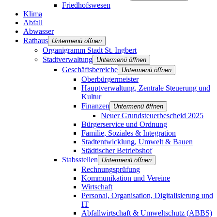
Friedhofswesen
Klima
Abfall
Abwasser
Rathaus
Untermenü öffnen
Organigramm Stadt St. Ingbert
Stadtverwaltung
Untermenü öffnen
Geschäftsbereiche
Untermenü öffnen
Oberbürgermeister
Hauptverwaltung, Zentrale Steuerung und
Kultur
Finanzen
Untermenü öffnen
Neuer Grundsteuerbescheid 2025
Bürgerservice und Ordnung
Familie, Soziales & Integration
Stadtentwicklung, Umwelt & Bauen
Städtischer Betriebshof
Stabsstellen
Untermenü öffnen
Rechnungsprüfung
Kommunikation und Vereine
Wirtschaft
Personal, Organisation, Digitalisierung und
IT
Abfallwirtschaft & Umweltschutz (ABBS)