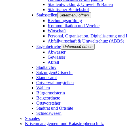
Stadtentwicklung, Umwelt & Bauen
Städtischer Betriebshof
Stabsstellen
Untermenü öffnen
Rechnungsprüfung
Kommunikation und Vereine
Wirtschaft
Personal, Organisation, Digitalisierung und 
Abfallwirtschaft & Umweltschutz (ABBS)
Eigenbetriebe
Untermenü öffnen
Abwasser
Gewässer
Abfall
Stadtarchiv
Satzungen/Ortsrecht
Standesamt
Ortverwaltungstellen
Wahlen
Bürgermeisterin
Beigeordnete
Ortsvorsteher
Stadtrat und Ortsräte
Schiedswesen
Soziales
Krisenmanagement und Katastrophenschutz