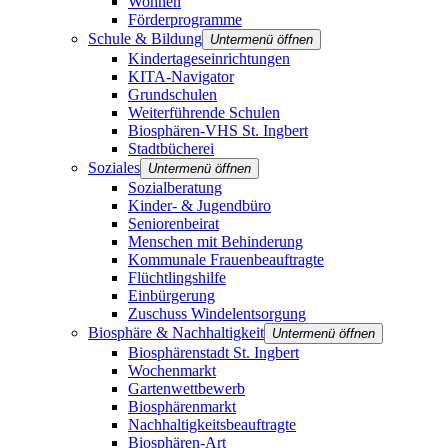
Wohnen
Förderprogramme
Schule & Bildung
Untermenü öffnen
Kindertageseinrichtungen
KITA-Navigator
Grundschulen
Weiterführende Schulen
Biosphären-VHS St. Ingbert
Stadtbücherei
Soziales
Untermenü öffnen
Sozialberatung
Kinder- & Jugendbüro
Seniorenbeirat
Menschen mit Behinderung
Kommunale Frauenbeauftragte
Flüchtlingshilfe
Einbürgerung
Zuschuss Windelentsorgung
Biosphäre & Nachhaltigkeit
Untermenü öffnen
Biosphärenstadt St. Ingbert
Wochenmarkt
Gartenwettbewerb
Biosphärenmarkt
Nachhaltigkeitsbeauftragte
Biosphären-Art