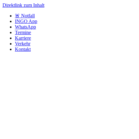
Direktlink zum Inhalt
🚨 Notfall
INGO App
WhatsApp
Termine
Karriere
Verkehr
Kontakt