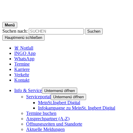
Menü
Suchen nach:
Hauptmenü schließen
🚨 Notfall
INGO App
WhatsApp
Termine
Karriere
Verkehr
Kontakt
Info & Service
Untermenü öffnen
Serviceportal
Untermenü öffnen
MeinSt.Ingbert Digital
Infokampagne zu MeinSt. Ingbert Digital
Termine buchen
Ansprechpartner (A-Z)
Öffnungszeiten und Standorte
Aktuelle Meldungen