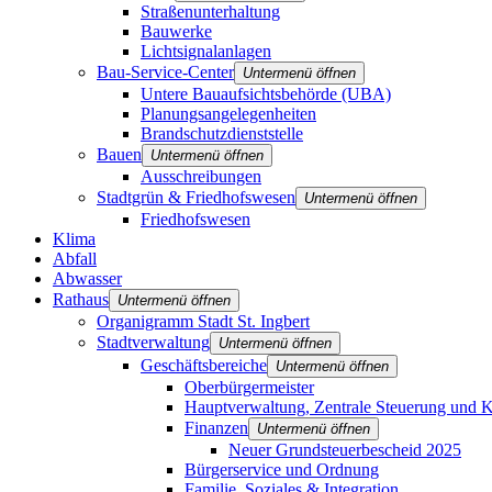
Straßenunterhaltung
Bauwerke
Lichtsignalanlagen
Bau-Service-Center
Untermenü öffnen
Untere Bauaufsichtsbehörde (UBA)
Planungsangelegenheiten
Brandschutz­dienststelle
Bauen
Untermenü öffnen
Ausschreibungen
Stadtgrün & Friedhofswesen
Untermenü öffnen
Friedhofswesen
Klima
Abfall
Abwasser
Rathaus
Untermenü öffnen
Organigramm Stadt St. Ingbert
Stadtverwaltung
Untermenü öffnen
Geschäftsbereiche
Untermenü öffnen
Oberbürgermeister
Hauptverwaltung, Zentrale Steuerung und K
Finanzen
Untermenü öffnen
Neuer Grundsteuerbescheid 2025
Bürgerservice und Ordnung
Familie, Soziales & Integration