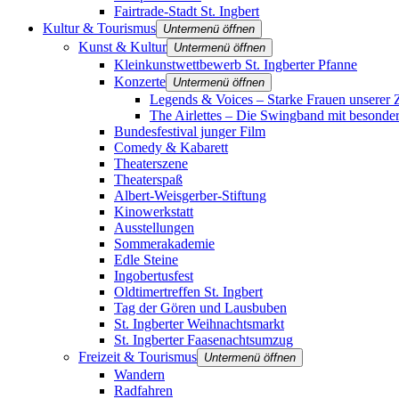
Fairtrade-Stadt St. Ingbert
Kultur & Tourismus
Untermenü öffnen
Kunst & Kultur
Untermenü öffnen
Kleinkunstwettbewerb St. Ingberter Pfanne
Konzerte
Untermenü öffnen
Legends & Voices – Starke Frauen unserer Z
The Airlettes – Die Swingband mit besonder
Bundesfestival junger Film
Comedy & Kabarett
Theaterszene
Theaterspaß
Albert-Weisgerber-Stiftung
Kinowerkstatt
Ausstellungen
Sommerakademie
Edle Steine
Ingobertusfest
Oldtimertreffen St. Ingbert
Tag der Gören und Lausbuben
St. Ingberter Weihnachtsmarkt
St. Ingberter Faasenachtsumzug
Freizeit & Tourismus
Untermenü öffnen
Wandern
Radfahren