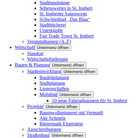
Stadtrundgänge
Sehenswertes in St. Ingbert
St. Ingberter Sagenwege
Schwimmbad ,,Das Blau“
Stadtbücherei
Unterkünfte
Fair Trade Town St. Ingbert
Veranstaltungen (A-Z)
Wirtschaft
Untermenü öffnen
Standort
Wirtschaftsförderung
Bauen & Planung
Untermenü öffnen
Stadtentwicklung
Untermenü öffnen
Bauleitplanung
Stadtplanung
Liegenschaften
Mobilität
Untermenü öffnen
10 neue Fahrradgaragen für St. Ingbert
Projekte
Untermenü öffnen
Baumwollspinnerei mit Vernunft
Alte Schmelz
Bürgerpark Elsterstein
Ausschreibungen
Straßenbau
Untermenü öffnen