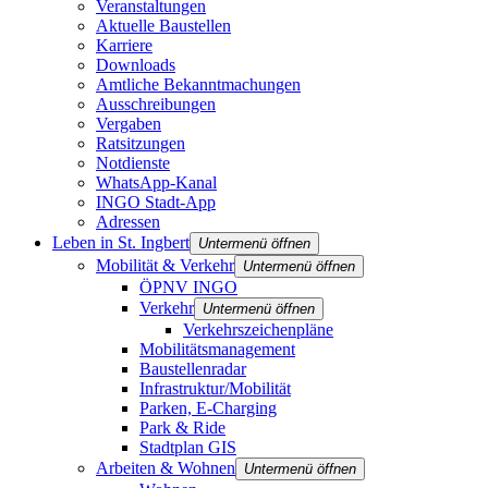
Veranstaltungen
Aktuelle Baustellen
Karriere
Downloads
Amtliche Bekanntmachungen
Ausschreibungen
Vergaben
Ratsitzungen
Notdienste
WhatsApp-Kanal
INGO Stadt-App
Adressen
Leben in St. Ingbert
Untermenü öffnen
Mobilität & Verkehr
Untermenü öffnen
ÖPNV INGO
Verkehr
Untermenü öffnen
Verkehrszeichenpläne
Mobilitätsmanagement
Baustellenradar
Infrastruktur/Mobilität
Parken, E-Charging
Park & Ride
Stadtplan GIS
Arbeiten & Wohnen
Untermenü öffnen