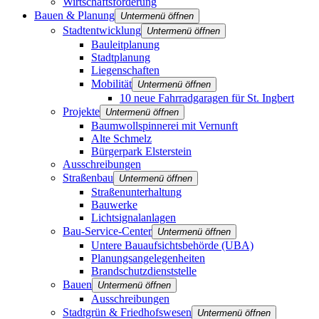
Wirtschaftsförderung
Bauen & Planung
Untermenü öffnen
Stadtentwicklung
Untermenü öffnen
Bauleitplanung
Stadtplanung
Liegenschaften
Mobilität
Untermenü öffnen
10 neue Fahrradgaragen für St. Ingbert
Projekte
Untermenü öffnen
Baumwollspinnerei mit Vernunft
Alte Schmelz
Bürgerpark Elsterstein
Ausschreibungen
Straßenbau
Untermenü öffnen
Straßenunterhaltung
Bauwerke
Lichtsignalanlagen
Bau-Service-Center
Untermenü öffnen
Untere Bauaufsichtsbehörde (UBA)
Planungsangelegenheiten
Brandschutz­dienststelle
Bauen
Untermenü öffnen
Ausschreibungen
Stadtgrün & Friedhofswesen
Untermenü öffnen