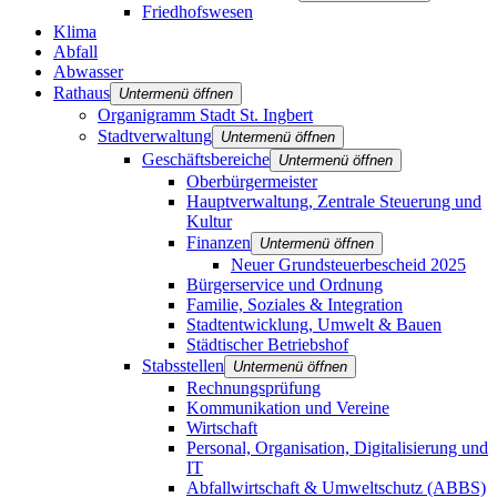
Friedhofswesen
Klima
Abfall
Abwasser
Rathaus
Untermenü öffnen
Organigramm Stadt St. Ingbert
Stadtverwaltung
Untermenü öffnen
Geschäftsbereiche
Untermenü öffnen
Oberbürgermeister
Hauptverwaltung, Zentrale Steuerung und
Kultur
Finanzen
Untermenü öffnen
Neuer Grundsteuerbescheid 2025
Bürgerservice und Ordnung
Familie, Soziales & Integration
Stadtentwicklung, Umwelt & Bauen
Städtischer Betriebshof
Stabsstellen
Untermenü öffnen
Rechnungsprüfung
Kommunikation und Vereine
Wirtschaft
Personal, Organisation, Digitalisierung und
IT
Abfallwirtschaft & Umweltschutz (ABBS)