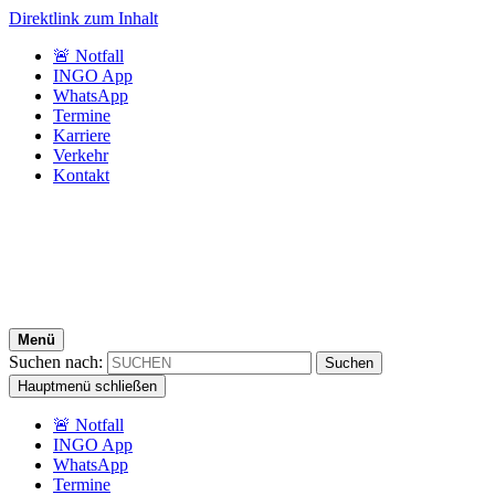
Direktlink zum Inhalt
🚨 Notfall
INGO App
WhatsApp
Termine
Karriere
Verkehr
Kontakt
Menü
Suchen nach:
Hauptmenü schließen
🚨 Notfall
INGO App
WhatsApp
Termine