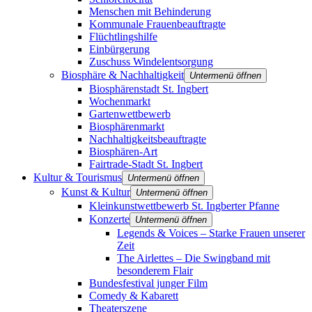
Menschen mit Behinderung
Kommunale Frauenbeauftragte
Flüchtlingshilfe
Einbürgerung
Zuschuss Windelentsorgung
Biosphäre & Nachhaltigkeit
Untermenü öffnen
Biosphärenstadt St. Ingbert
Wochenmarkt
Gartenwettbewerb
Biosphärenmarkt
Nachhaltigkeitsbeauftragte
Biosphären-Art
Fairtrade-Stadt St. Ingbert
Kultur & Tourismus
Untermenü öffnen
Kunst & Kultur
Untermenü öffnen
Kleinkunstwettbewerb St. Ingberter Pfanne
Konzerte
Untermenü öffnen
Legends & Voices – Starke Frauen unserer
Zeit
The Airlettes – Die Swingband mit
besonderem Flair
Bundesfestival junger Film
Comedy & Kabarett
Theaterszene