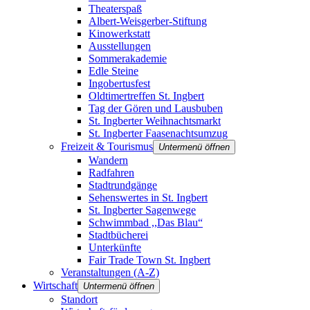
Theaterspaß
Albert-Weisgerber-Stiftung
Kinowerkstatt
Ausstellungen
Sommerakademie
Edle Steine
Ingobertusfest
Oldtimertreffen St. Ingbert
Tag der Gören und Lausbuben
St. Ingberter Weihnachtsmarkt
St. Ingberter Faasenachtsumzug
Freizeit & Tourismus
Untermenü öffnen
Wandern
Radfahren
Stadtrundgänge
Sehenswertes in St. Ingbert
St. Ingberter Sagenwege
Schwimmbad ,,Das Blau“
Stadtbücherei
Unterkünfte
Fair Trade Town St. Ingbert
Veranstaltungen (A-Z)
Wirtschaft
Untermenü öffnen
Standort