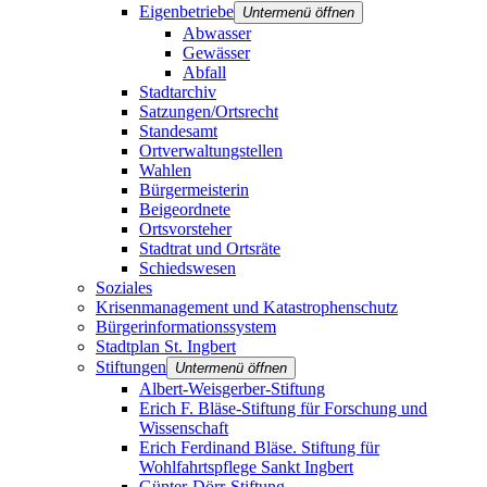
Eigenbetriebe
Untermenü öffnen
Abwasser
Gewässer
Abfall
Stadtarchiv
Satzungen/Ortsrecht
Standesamt
Ortverwaltungstellen
Wahlen
Bürgermeisterin
Beigeordnete
Ortsvorsteher
Stadtrat und Ortsräte
Schiedswesen
Soziales
Krisenmanagement und Katastrophenschutz
Bürgerinformationssystem
Stadtplan St. Ingbert
Stiftungen
Untermenü öffnen
Albert-Weisgerber-Stiftung
Erich F. Bläse-Stiftung für Forschung und
Wissenschaft
Erich Ferdinand Bläse. Stiftung für
Wohlfahrtspflege Sankt Ingbert
Günter-Dörr-Stiftung