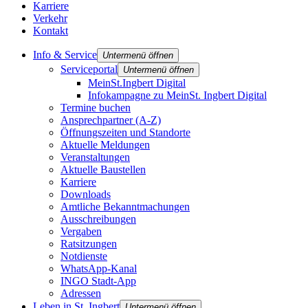
Karriere
Verkehr
Kontakt
Info & Service
Untermenü öffnen
Serviceportal
Untermenü öffnen
MeinSt.Ingbert Digital
Infokampagne zu MeinSt. Ingbert Digital
Termine buchen
Ansprechpartner (A-Z)
Öffnungszeiten und Standorte
Aktuelle Meldungen
Veranstaltungen
Aktuelle Baustellen
Karriere
Downloads
Amtliche Bekanntmachungen
Ausschreibungen
Vergaben
Ratsitzungen
Notdienste
WhatsApp-Kanal
INGO Stadt-App
Adressen
Leben in St. Ingbert
Untermenü öffnen