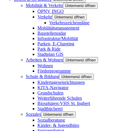
Mobilität & Verkehr
Untermenü öffnen
ÖPNV INGO
Verkehr
Untermenü öffnen
Verkehrszeichenpläne
Mobilitätsmanagement
Baustellenradar
Infrastruktur/Mobilität
Parken, E-Charging
Park & Ride
Stadtplan GIS
Arbeiten & Wohnen
Untermenü öffnen
Wohnen
Förderprogramme
Schule & Bildung
Untermenü öffnen
Kindertageseinrichtungen
KITA-Navigator
Grundschulen
Weiterführende Schulen
Biosphären-VHS St. Ingbert
Stadtbücherei
Soziales
Untermenü öffnen
Sozialberatung
Kinder- & Jugendbüro
Seniorenbeirat