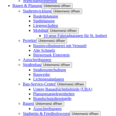
Wirtschaftsförderung
Bauen & Planung
Untermenü öffnen
Stadtentwicklung
Untermenü öffnen
Bauleitplanung
Stadtplanung
Liegenschaften
Mobilität
Untermenü öffnen
10 neue Fahrradgaragen für St. Ingbert
Projekte
Untermenü öffnen
Baumwollspinnerei mit Vernunft
Alte Schmelz
Bürgerpark Elsterstein
Ausschreibungen
Straßenbau
Untermenü öffnen
Straßenunterhaltung
Bauwerke
Lichtsignalanlagen
Bau-Service-Center
Untermenü öffnen
Untere Bauaufsichtsbehörde (UBA)
Planungsangelegenheiten
Brandschutz­dienststelle
Bauen
Untermenü öffnen
Ausschreibungen
Stadtgrün & Friedhofswesen
Untermenü öffnen