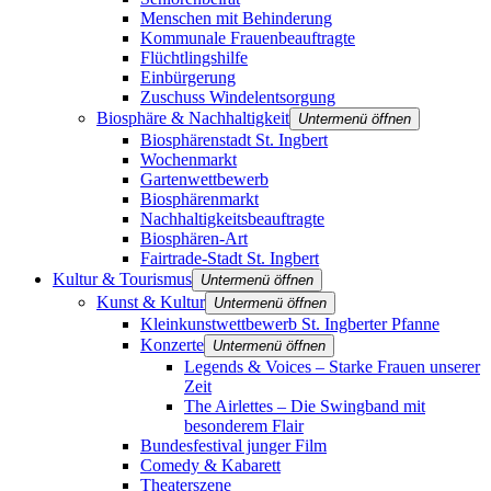
Menschen mit Behinderung
Kommunale Frauenbeauftragte
Flüchtlingshilfe
Einbürgerung
Zuschuss Windelentsorgung
Biosphäre & Nachhaltigkeit
Untermenü öffnen
Biosphärenstadt St. Ingbert
Wochenmarkt
Gartenwettbewerb
Biosphärenmarkt
Nachhaltigkeitsbeauftragte
Biosphären-Art
Fairtrade-Stadt St. Ingbert
Kultur & Tourismus
Untermenü öffnen
Kunst & Kultur
Untermenü öffnen
Kleinkunstwettbewerb St. Ingberter Pfanne
Konzerte
Untermenü öffnen
Legends & Voices – Starke Frauen unserer
Zeit
The Airlettes – Die Swingband mit
besonderem Flair
Bundesfestival junger Film
Comedy & Kabarett
Theaterszene