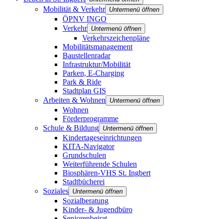
Mobilität & Verkehr
Untermenü öffnen
ÖPNV INGO
Verkehr
Untermenü öffnen
Verkehrszeichenpläne
Mobilitätsmanagement
Baustellenradar
Infrastruktur/Mobilität
Parken, E-Charging
Park & Ride
Stadtplan GIS
Arbeiten & Wohnen
Untermenü öffnen
Wohnen
Förderprogramme
Schule & Bildung
Untermenü öffnen
Kindertageseinrichtungen
KITA-Navigator
Grundschulen
Weiterführende Schulen
Biosphären-VHS St. Ingbert
Stadtbücherei
Soziales
Untermenü öffnen
Sozialberatung
Kinder- & Jugendbüro
Seniorenbeirat