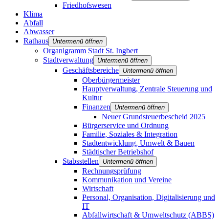
Friedhofswesen
Klima
Abfall
Abwasser
Rathaus
Untermenü öffnen
Organigramm Stadt St. Ingbert
Stadtverwaltung
Untermenü öffnen
Geschäftsbereiche
Untermenü öffnen
Oberbürgermeister
Hauptverwaltung, Zentrale Steuerung und
Kultur
Finanzen
Untermenü öffnen
Neuer Grundsteuerbescheid 2025
Bürgerservice und Ordnung
Familie, Soziales & Integration
Stadtentwicklung, Umwelt & Bauen
Städtischer Betriebshof
Stabsstellen
Untermenü öffnen
Rechnungsprüfung
Kommunikation und Vereine
Wirtschaft
Personal, Organisation, Digitalisierung und
IT
Abfallwirtschaft & Umweltschutz (ABBS)