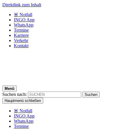
Direktlink zum Inhalt
🚨 Notfall
INGO App
WhatsApp
Termine
Karriere
Verkehr
Kontakt
Menü
Suchen nach:
Hauptmenü schließen
🚨 Notfall
INGO App
WhatsApp
Termine