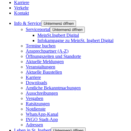
Karriere
Verkehr
Kontakt
Info & Service
Untermenü öffnen
Serviceportal
Untermenü öffnen
MeinSt.Ingbert Digital
Infokampagne zu MeinSt. Ingbert Digital
Termine buchen
Ansprechpartner (A-Z)
Öffnungszeiten und Standorte
Aktuelle Meldungen
Veranstaltungen
Aktuelle Baustellen
Karriere
Downloads
Amtliche Bekanntmachungen
Ausschreibungen
Vergaben
Ratsitzungen
Notdienste
WhatsApp-Kanal
INGO Stadt-App
Adressen
Leben in St. Ingbert
Untermenü öffnen