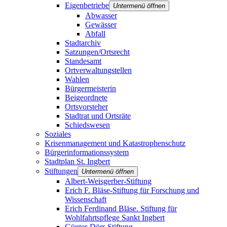
Eigenbetriebe
Untermenü öffnen
Abwasser
Gewässer
Abfall
Stadtarchiv
Satzungen/Ortsrecht
Standesamt
Ortverwaltungstellen
Wahlen
Bürgermeisterin
Beigeordnete
Ortsvorsteher
Stadtrat und Ortsräte
Schiedswesen
Soziales
Krisenmanagement und Katastrophenschutz
Bürgerinformationssystem
Stadtplan St. Ingbert
Stiftungen
Untermenü öffnen
Albert-Weisgerber-Stiftung
Erich F. Bläse-Stiftung für Forschung und
Wissenschaft
Erich Ferdinand Bläse. Stiftung für
Wohlfahrtspflege Sankt Ingbert
Günter-Dörr-Stiftung