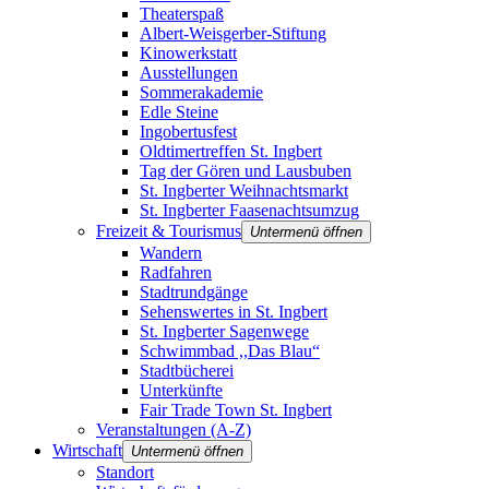
Theaterspaß
Albert-Weisgerber-Stiftung
Kinowerkstatt
Ausstellungen
Sommerakademie
Edle Steine
Ingobertusfest
Oldtimertreffen St. Ingbert
Tag der Gören und Lausbuben
St. Ingberter Weihnachtsmarkt
St. Ingberter Faasenachtsumzug
Freizeit & Tourismus
Untermenü öffnen
Wandern
Radfahren
Stadtrundgänge
Sehenswertes in St. Ingbert
St. Ingberter Sagenwege
Schwimmbad ,,Das Blau“
Stadtbücherei
Unterkünfte
Fair Trade Town St. Ingbert
Veranstaltungen (A-Z)
Wirtschaft
Untermenü öffnen
Standort