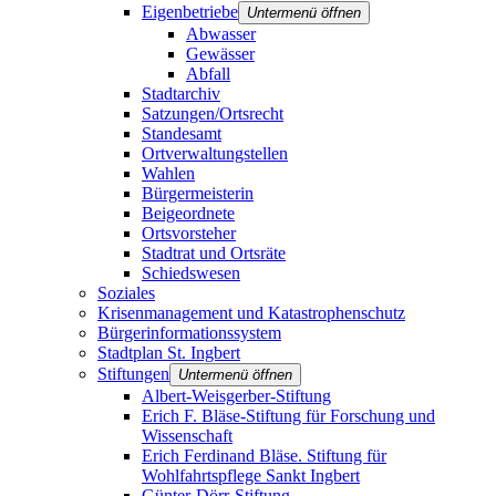
Eigenbetriebe
Untermenü öffnen
Abwasser
Gewässer
Abfall
Stadtarchiv
Satzungen/Ortsrecht
Standesamt
Ortverwaltungstellen
Wahlen
Bürgermeisterin
Beigeordnete
Ortsvorsteher
Stadtrat und Ortsräte
Schiedswesen
Soziales
Krisenmanagement und Katastrophenschutz
Bürgerinformationssystem
Stadtplan St. Ingbert
Stiftungen
Untermenü öffnen
Albert-Weisgerber-Stiftung
Erich F. Bläse-Stiftung für Forschung und
Wissenschaft
Erich Ferdinand Bläse. Stiftung für
Wohlfahrtspflege Sankt Ingbert
Günter-Dörr-Stiftung