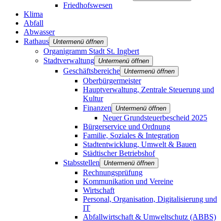
Friedhofswesen
Klima
Abfall
Abwasser
Rathaus
Untermenü öffnen
Organigramm Stadt St. Ingbert
Stadtverwaltung
Untermenü öffnen
Geschäftsbereiche
Untermenü öffnen
Oberbürgermeister
Hauptverwaltung, Zentrale Steuerung und
Kultur
Finanzen
Untermenü öffnen
Neuer Grundsteuerbescheid 2025
Bürgerservice und Ordnung
Familie, Soziales & Integration
Stadtentwicklung, Umwelt & Bauen
Städtischer Betriebshof
Stabsstellen
Untermenü öffnen
Rechnungsprüfung
Kommunikation und Vereine
Wirtschaft
Personal, Organisation, Digitalisierung und
IT
Abfallwirtschaft & Umweltschutz (ABBS)