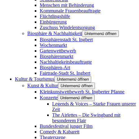
Menschen mit Behinderung
Kommunale Frauenbeauftragte
Flüchtlingshilfe
Einbürgerung
Zuschuss Windelentsorgung
Biosphäre & Nachhaltigkeit
Untermenü öffnen
Biosphärenstadt St. Ingbert
Wochenmarkt
Gartenwettbewerb
Biosphärenmarkt
Nachhaltigkeitsbeauftragte
Biosphären-Art
Fairtrade-Stadt St. Ingbert
Kultur & Tourismus
Untermenü öffnen
Kunst & Kultur
Untermenü öffnen
Kleinkunstwettbewerb St. Ingberter Pfanne
Konzerte
Untermenü öffnen
Legends & Voices – Starke Frauen unserer
Zeit
The Airlettes – Die Swingband mit
besonderem Flair
Bundesfestival junger Film
Comedy & Kabarett
Theaterszene