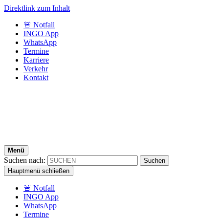
Direktlink zum Inhalt
🚨 Notfall
INGO App
WhatsApp
Termine
Karriere
Verkehr
Kontakt
Menü
Suchen nach:
Hauptmenü schließen
🚨 Notfall
INGO App
WhatsApp
Termine