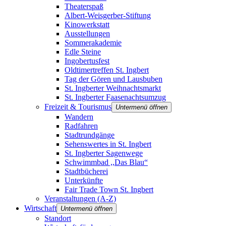
Theaterspaß
Albert-Weisgerber-Stiftung
Kinowerkstatt
Ausstellungen
Sommerakademie
Edle Steine
Ingobertusfest
Oldtimertreffen St. Ingbert
Tag der Gören und Lausbuben
St. Ingberter Weihnachtsmarkt
St. Ingberter Faasenachtsumzug
Freizeit & Tourismus
Untermenü öffnen
Wandern
Radfahren
Stadtrundgänge
Sehenswertes in St. Ingbert
St. Ingberter Sagenwege
Schwimmbad ,,Das Blau“
Stadtbücherei
Unterkünfte
Fair Trade Town St. Ingbert
Veranstaltungen (A-Z)
Wirtschaft
Untermenü öffnen
Standort