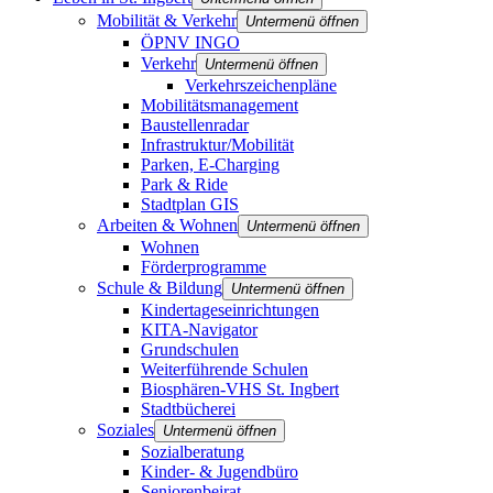
Mobilität & Verkehr
Untermenü öffnen
ÖPNV INGO
Verkehr
Untermenü öffnen
Verkehrszeichenpläne
Mobilitätsmanagement
Baustellenradar
Infrastruktur/Mobilität
Parken, E-Charging
Park & Ride
Stadtplan GIS
Arbeiten & Wohnen
Untermenü öffnen
Wohnen
Förderprogramme
Schule & Bildung
Untermenü öffnen
Kindertageseinrichtungen
KITA-Navigator
Grundschulen
Weiterführende Schulen
Biosphären-VHS St. Ingbert
Stadtbücherei
Soziales
Untermenü öffnen
Sozialberatung
Kinder- & Jugendbüro
Seniorenbeirat