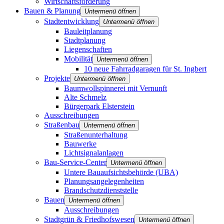
Wirtschaftsförderung
Bauen & Planung
Untermenü öffnen
Stadtentwicklung
Untermenü öffnen
Bauleitplanung
Stadtplanung
Liegenschaften
Mobilität
Untermenü öffnen
10 neue Fahrradgaragen für St. Ingbert
Projekte
Untermenü öffnen
Baumwollspinnerei mit Vernunft
Alte Schmelz
Bürgerpark Elsterstein
Ausschreibungen
Straßenbau
Untermenü öffnen
Straßenunterhaltung
Bauwerke
Lichtsignalanlagen
Bau-Service-Center
Untermenü öffnen
Untere Bauaufsichtsbehörde (UBA)
Planungsangelegenheiten
Brandschutz­dienststelle
Bauen
Untermenü öffnen
Ausschreibungen
Stadtgrün & Friedhofswesen
Untermenü öffnen