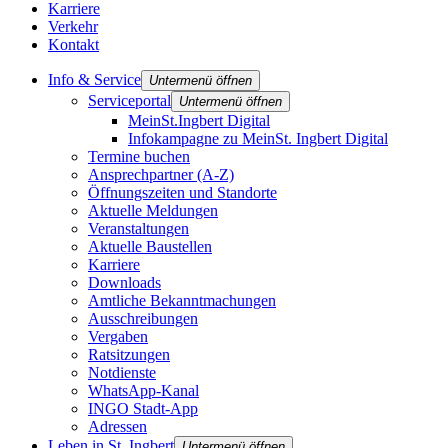
Karriere
Verkehr
Kontakt
Info & Service
Untermenü öffnen
Serviceportal
Untermenü öffnen
MeinSt.Ingbert Digital
Infokampagne zu MeinSt. Ingbert Digital
Termine buchen
Ansprechpartner (A-Z)
Öffnungszeiten und Standorte
Aktuelle Meldungen
Veranstaltungen
Aktuelle Baustellen
Karriere
Downloads
Amtliche Bekanntmachungen
Ausschreibungen
Vergaben
Ratsitzungen
Notdienste
WhatsApp-Kanal
INGO Stadt-App
Adressen
Leben in St. Ingbert
Untermenü öffnen