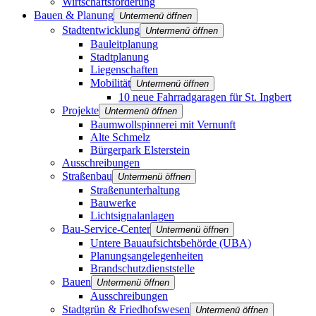
Wirtschaftsförderung
Bauen & Planung
Untermenü öffnen
Stadtentwicklung
Untermenü öffnen
Bauleitplanung
Stadtplanung
Liegenschaften
Mobilität
Untermenü öffnen
10 neue Fahrradgaragen für St. Ingbert
Projekte
Untermenü öffnen
Baumwollspinnerei mit Vernunft
Alte Schmelz
Bürgerpark Elsterstein
Ausschreibungen
Straßenbau
Untermenü öffnen
Straßenunterhaltung
Bauwerke
Lichtsignalanlagen
Bau-Service-Center
Untermenü öffnen
Untere Bauaufsichtsbehörde (UBA)
Planungsangelegenheiten
Brandschutz­dienststelle
Bauen
Untermenü öffnen
Ausschreibungen
Stadtgrün & Friedhofswesen
Untermenü öffnen