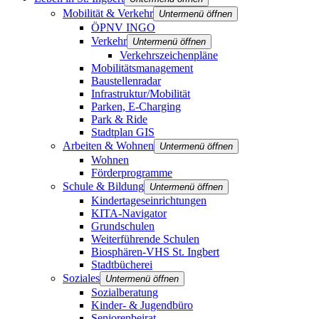
Mobilität & Verkehr
Untermenü öffnen
ÖPNV INGO
Verkehr
Untermenü öffnen
Verkehrszeichenpläne
Mobilitätsmanagement
Baustellenradar
Infrastruktur/Mobilität
Parken, E-Charging
Park & Ride
Stadtplan GIS
Arbeiten & Wohnen
Untermenü öffnen
Wohnen
Förderprogramme
Schule & Bildung
Untermenü öffnen
Kindertageseinrichtungen
KITA-Navigator
Grundschulen
Weiterführende Schulen
Biosphären-VHS St. Ingbert
Stadtbücherei
Soziales
Untermenü öffnen
Sozialberatung
Kinder- & Jugendbüro
Seniorenbeirat