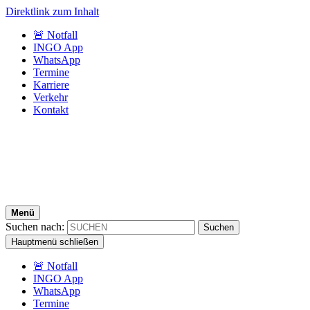
Direktlink zum Inhalt
🚨 Notfall
INGO App
WhatsApp
Termine
Karriere
Verkehr
Kontakt
Menü
Suchen nach:
Hauptmenü schließen
🚨 Notfall
INGO App
WhatsApp
Termine