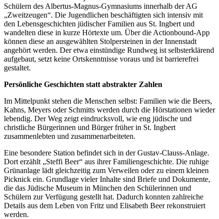
Schülern des Albertus-Magnus-Gymnasiums innerhalb der AG
„Zweitzeugen“. Die Jugendlichen beschäftigten sich intensiv mit
den Lebensgeschichten jüdischer Familien aus St. Ingbert und
wandelten diese in kurze Hörtexte um. Über die Actionbound-App
können diese an ausgewählten Stolpersteinen in der Innenstadt
angehört werden. Der etwa einstündige Rundweg ist selbsterklärend
aufgebaut, setzt keine Ortskenntnisse voraus und ist barrierefrei
gestaltet.
Persönliche Geschichten statt abstrakter Zahlen
Im Mittelpunkt stehen die Menschen selbst: Familien wie die Beers,
Kahns, Meyers oder Schmitts werden durch die Hörstationen wieder
lebendig. Der Weg zeigt eindrucksvoll, wie eng jüdische und
christliche Bürgerinnen und Bürger früher in St. Ingbert
zusammenlebten und zusammenarbeiteten.
Eine besondere Station befindet sich in der Gustav-Clauss-Anlage.
Dort erzählt „Steffi Beer“ aus ihrer Familiengeschichte. Die ruhige
Grünanlage lädt gleichzeitig zum Verweilen oder zu einem kleinen
Picknick ein. Grundlage vieler Inhalte sind Briefe und Dokumente,
die das Jüdische Museum in München den Schülerinnen und
Schülern zur Verfügung gestellt hat. Dadurch konnten zahlreiche
Details aus dem Leben von Fritz und Elisabeth Beer rekonstruiert
werden.