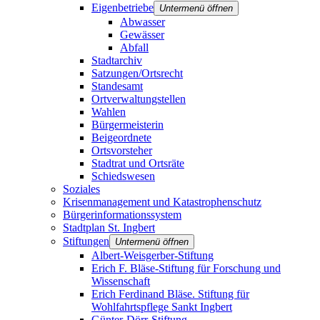
Eigenbetriebe
Untermenü öffnen
Abwasser
Gewässer
Abfall
Stadtarchiv
Satzungen/Ortsrecht
Standesamt
Ortverwaltungstellen
Wahlen
Bürgermeisterin
Beigeordnete
Ortsvorsteher
Stadtrat und Ortsräte
Schiedswesen
Soziales
Krisenmanagement und Katastrophenschutz
Bürgerinformationssystem
Stadtplan St. Ingbert
Stiftungen
Untermenü öffnen
Albert-Weisgerber-Stiftung
Erich F. Bläse-Stiftung für Forschung und
Wissenschaft
Erich Ferdinand Bläse. Stiftung für
Wohlfahrtspflege Sankt Ingbert
Günter-Dörr-Stiftung