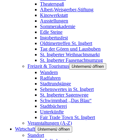
Theaterspaß
Albert-Weisgerber-Stiftung
Kinowerkstatt
Ausstellungen
Sommerakademie
Edle Steine
Ingobertusfest
Oldtimertreffen St. Ingbert
Tag der Gören und Lausbuben
St. Ingberter Weihnachtsmarkt
St. Ingberter Faasenachtsumzug
Freizeit & Tourismus
Untermenü öffnen
Wandern
Radfahren
Stadtrundgänge
Sehenswertes in St. Ingbert
St. Ingberter Sagenwege
Schwimmbad ,,Das Blau“
Stadtbücherei
Unterkünfte
Fair Trade Town St. Ingbert
Veranstaltungen (A-Z)
Wirtschaft
Untermenü öffnen
Standort