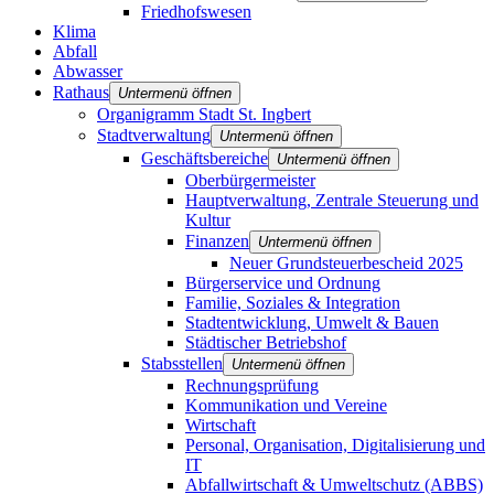
Friedhofswesen
Klima
Abfall
Abwasser
Rathaus
Untermenü öffnen
Organigramm Stadt St. Ingbert
Stadtverwaltung
Untermenü öffnen
Geschäftsbereiche
Untermenü öffnen
Oberbürgermeister
Hauptverwaltung, Zentrale Steuerung und
Kultur
Finanzen
Untermenü öffnen
Neuer Grundsteuerbescheid 2025
Bürgerservice und Ordnung
Familie, Soziales & Integration
Stadtentwicklung, Umwelt & Bauen
Städtischer Betriebshof
Stabsstellen
Untermenü öffnen
Rechnungsprüfung
Kommunikation und Vereine
Wirtschaft
Personal, Organisation, Digitalisierung und
IT
Abfallwirtschaft & Umweltschutz (ABBS)