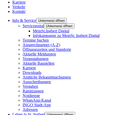
Karriere
Verkehr
Kontakt
Info & Service
Untermenü öffnen
Serviceportal
Untermenü öffnen
MeinSt.Ingbert Digital
Infokampagne zu MeinSt. Ingbert Digital
Termine buchen
Ansprechpartner (A-Z)
Öffnungszeiten und Standorte
Aktuelle Meldungen
Veranstaltungen
Aktuelle Baustellen
Karriere
Downloads
Amtliche Bekanntmachungen
Ausschreibungen
Vergaben
Ratsitzungen
Notdienste
WhatsApp-Kanal
INGO Stadt-App
Adressen
Leben in St. Ingbert
Untermenü öffnen