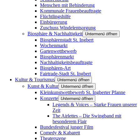
Menschen mit Behinderung
Kommunale Frauenbeauftragte
Flüchtlingshilfe
Einbürgerung
Zuschuss Windelentsorgung
Biosphäre & Nachhaltigkeit
Untermenü öffnen
Biosphärenstadt St. Ingbert
Wochenmarkt
Gartenwettbewerb
Biosphärenmarkt
Nachhaltigkeitsbeauftragte
Biosphären-Art
Fairtrade-Stadt St. Ingbert
Kultur & Tourismus
Untermenü öffnen
Kunst & Kultur
Untermenü öffnen
Kleinkunstwettbewerb St. Ingberter Pfanne
Konzerte
Untermenü öffnen
Legends & Voices – Starke Frauen unserer
Zeit
The Airlettes – Die Swingband mit
besonderem Flair
Bundesfestival junger Film
Comedy & Kabarett
Theaterszene