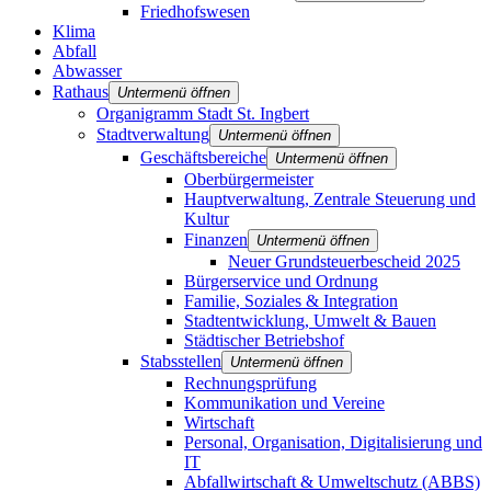
Friedhofswesen
Klima
Abfall
Abwasser
Rathaus
Untermenü öffnen
Organigramm Stadt St. Ingbert
Stadtverwaltung
Untermenü öffnen
Geschäftsbereiche
Untermenü öffnen
Oberbürgermeister
Hauptverwaltung, Zentrale Steuerung und
Kultur
Finanzen
Untermenü öffnen
Neuer Grundsteuerbescheid 2025
Bürgerservice und Ordnung
Familie, Soziales & Integration
Stadtentwicklung, Umwelt & Bauen
Städtischer Betriebshof
Stabsstellen
Untermenü öffnen
Rechnungsprüfung
Kommunikation und Vereine
Wirtschaft
Personal, Organisation, Digitalisierung und
IT
Abfallwirtschaft & Umweltschutz (ABBS)