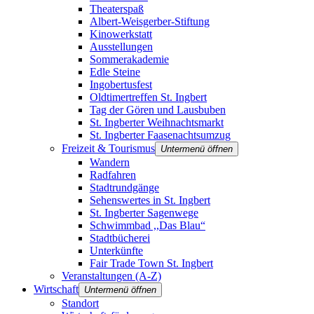
Theaterspaß
Albert-Weisgerber-Stiftung
Kinowerkstatt
Ausstellungen
Sommerakademie
Edle Steine
Ingobertusfest
Oldtimertreffen St. Ingbert
Tag der Gören und Lausbuben
St. Ingberter Weihnachtsmarkt
St. Ingberter Faasenachtsumzug
Freizeit & Tourismus
Untermenü öffnen
Wandern
Radfahren
Stadtrundgänge
Sehenswertes in St. Ingbert
St. Ingberter Sagenwege
Schwimmbad ,,Das Blau“
Stadtbücherei
Unterkünfte
Fair Trade Town St. Ingbert
Veranstaltungen (A-Z)
Wirtschaft
Untermenü öffnen
Standort