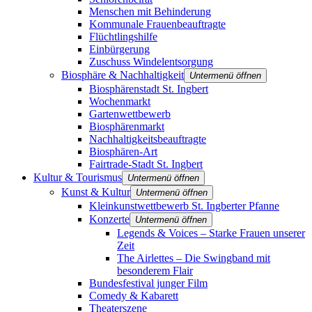
Menschen mit Behinderung
Kommunale Frauenbeauftragte
Flüchtlingshilfe
Einbürgerung
Zuschuss Windelentsorgung
Biosphäre & Nachhaltigkeit
Untermenü öffnen
Biosphärenstadt St. Ingbert
Wochenmarkt
Gartenwettbewerb
Biosphärenmarkt
Nachhaltigkeitsbeauftragte
Biosphären-Art
Fairtrade-Stadt St. Ingbert
Kultur & Tourismus
Untermenü öffnen
Kunst & Kultur
Untermenü öffnen
Kleinkunstwettbewerb St. Ingberter Pfanne
Konzerte
Untermenü öffnen
Legends & Voices – Starke Frauen unserer
Zeit
The Airlettes – Die Swingband mit
besonderem Flair
Bundesfestival junger Film
Comedy & Kabarett
Theaterszene