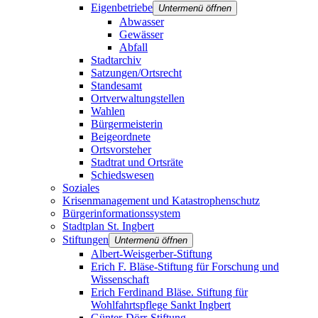
Eigenbetriebe
Untermenü öffnen
Abwasser
Gewässer
Abfall
Stadtarchiv
Satzungen/Ortsrecht
Standesamt
Ortverwaltungstellen
Wahlen
Bürgermeisterin
Beigeordnete
Ortsvorsteher
Stadtrat und Ortsräte
Schiedswesen
Soziales
Krisenmanagement und Katastrophenschutz
Bürgerinformationssystem
Stadtplan St. Ingbert
Stiftungen
Untermenü öffnen
Albert-Weisgerber-Stiftung
Erich F. Bläse-Stiftung für Forschung und
Wissenschaft
Erich Ferdinand Bläse. Stiftung für
Wohlfahrtspflege Sankt Ingbert
Günter-Dörr-Stiftung