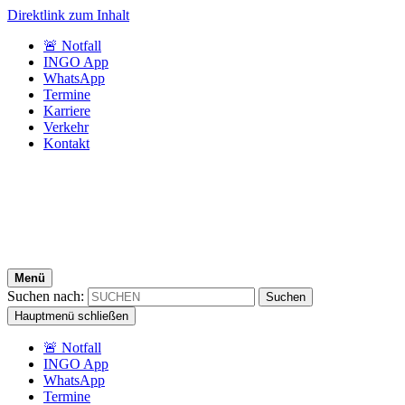
Direktlink zum Inhalt
🚨 Notfall
INGO App
WhatsApp
Termine
Karriere
Verkehr
Kontakt
Menü
Suchen nach:
Hauptmenü schließen
🚨 Notfall
INGO App
WhatsApp
Termine