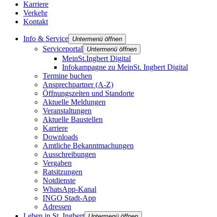
Karriere
Verkehr
Kontakt
Info & Service
Untermenü öffnen
Serviceportal
Untermenü öffnen
MeinSt.Ingbert Digital
Infokampagne zu MeinSt. Ingbert Digital
Termine buchen
Ansprechpartner (A-Z)
Öffnungszeiten und Standorte
Aktuelle Meldungen
Veranstaltungen
Aktuelle Baustellen
Karriere
Downloads
Amtliche Bekanntmachungen
Ausschreibungen
Vergaben
Ratsitzungen
Notdienste
WhatsApp-Kanal
INGO Stadt-App
Adressen
Leben in St. Ingbert
Untermenü öffnen