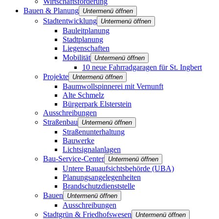
Wirtschaftsförderung
Bauen & Planung
Untermenü öffnen
Stadtentwicklung
Untermenü öffnen
Bauleitplanung
Stadtplanung
Liegenschaften
Mobilität
Untermenü öffnen
10 neue Fahrradgaragen für St. Ingbert
Projekte
Untermenü öffnen
Baumwollspinnerei mit Vernunft
Alte Schmelz
Bürgerpark Elsterstein
Ausschreibungen
Straßenbau
Untermenü öffnen
Straßenunterhaltung
Bauwerke
Lichtsignalanlagen
Bau-Service-Center
Untermenü öffnen
Untere Bauaufsichtsbehörde (UBA)
Planungsangelegenheiten
Brandschutz­dienststelle
Bauen
Untermenü öffnen
Ausschreibungen
Stadtgrün & Friedhofswesen
Untermenü öffnen