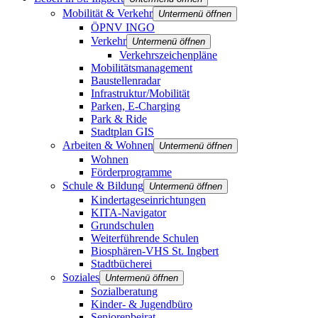
Mobilität & Verkehr
Untermenü öffnen
ÖPNV INGO
Verkehr
Untermenü öffnen
Verkehrszeichenpläne
Mobilitätsmanagement
Baustellenradar
Infrastruktur/Mobilität
Parken, E-Charging
Park & Ride
Stadtplan GIS
Arbeiten & Wohnen
Untermenü öffnen
Wohnen
Förderprogramme
Schule & Bildung
Untermenü öffnen
Kindertageseinrichtungen
KITA-Navigator
Grundschulen
Weiterführende Schulen
Biosphären-VHS St. Ingbert
Stadtbücherei
Soziales
Untermenü öffnen
Sozialberatung
Kinder- & Jugendbüro
Seniorenbeirat