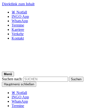
Direktlink zum Inhalt
🚨 Notfall
INGO App
WhatsApp
Termine
Karriere
Verkehr
Kontakt
Menü
Suchen nach:
Hauptmenü schließen
🚨 Notfall
INGO App
WhatsApp
Termine