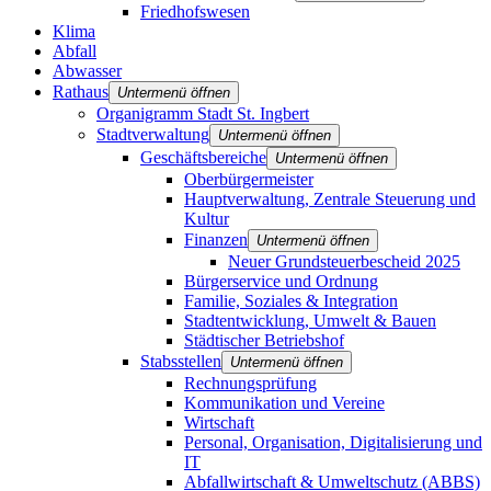
Friedhofswesen
Klima
Abfall
Abwasser
Rathaus
Untermenü öffnen
Organigramm Stadt St. Ingbert
Stadtverwaltung
Untermenü öffnen
Geschäftsbereiche
Untermenü öffnen
Oberbürgermeister
Hauptverwaltung, Zentrale Steuerung und
Kultur
Finanzen
Untermenü öffnen
Neuer Grundsteuerbescheid 2025
Bürgerservice und Ordnung
Familie, Soziales & Integration
Stadtentwicklung, Umwelt & Bauen
Städtischer Betriebshof
Stabsstellen
Untermenü öffnen
Rechnungsprüfung
Kommunikation und Vereine
Wirtschaft
Personal, Organisation, Digitalisierung und
IT
Abfallwirtschaft & Umweltschutz (ABBS)