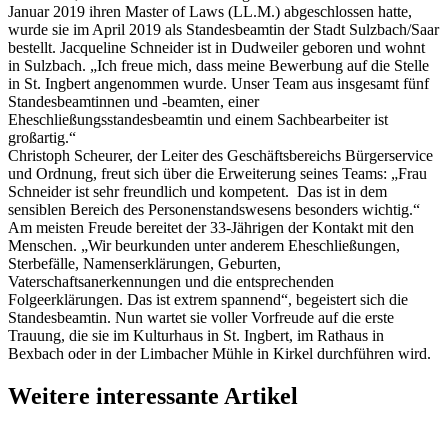
Januar 2019 ihren Master of Laws (LL.M.) abgeschlossen hatte,
wurde sie im April 2019 als Standesbeamtin der Stadt Sulzbach/Saar
bestellt. Jacqueline Schneider ist in Dudweiler geboren und wohnt
in Sulzbach. „Ich freue mich, dass meine Bewerbung auf die Stelle
in St. Ingbert angenommen wurde. Unser Team aus insgesamt fünf
Standesbeamtinnen und -beamten, einer
Eheschließungsstandesbeamtin und einem Sachbearbeiter ist
großartig.“
Christoph Scheurer, der Leiter des Geschäftsbereichs Bürgerservice
und Ordnung, freut sich über die Erweiterung seines Teams: „Frau
Schneider ist sehr freundlich und kompetent. Das ist in dem
sensiblen Bereich des Personenstandswesens besonders wichtig.“
Am meisten Freude bereitet der 33-Jährigen der Kontakt mit den
Menschen. „Wir beurkunden unter anderem Eheschließungen,
Sterbefälle, Namenserklärungen, Geburten,
Vaterschaftsanerkennungen und die entsprechenden
Folgeerklärungen. Das ist extrem spannend“, begeistert sich die
Standesbeamtin. Nun wartet sie voller Vorfreude auf die erste
Trauung, die sie im Kulturhaus in St. Ingbert, im Rathaus in
Bexbach oder in der Limbacher Mühle in Kirkel durchführen wird.
Weitere interessante Artikel