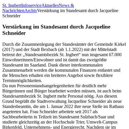
St. Ingbert
Infoservice
Aktuelles
News &
Nachrichten
Archiv
Verstärkung im Standesamt durch Jacqueline
Schneider
Verstärkung im Standesamt durch Jacqueline
Schneider
Durch die Zusammenlegung der Standesämter der Gemeinde Kirkel
(2017) und der Stadt Bexbach (ab 1.1.2022) mit der Mittelstadt
betreut der „Standesamtsbezirk St. Ingbert“ nun insgesamt 67.000
Einwohnerinnen/Einwohner und ist damit das zweigrößte
Standesamt im Saarland. Dank dieser interkommunalen
Zusammenarbeit werden die kommunalen Finanzen entlastet und
die Menschen erhalten ein breiteres Angebot sowie flexiblere
Terminmöglichkeiten.
Da nun Personenstandsangelegenheiten für deutlich mehr
Bürgerinnen und Bürger bearbeitet werden müssen, ist auch beim
Standesamtsbezirk St. Ingbert mehr Personal nötig. Aus diesem
Grund begrüßt die Stadtverwaltung Jacqueline Schneider als neue
Standesbeamtin, die am 1. Januar 2022 ihre neue Stelle im Rathaus
angetreten hat. Frau Schneider arbeitete seit 2017 als
Sachbearbeiterin in Teilzeit im Standesamt Sulzbach/Saar und
studierte gleichzeitig an der Hochschule Trier, Umwelt-Campus
Birkenfeld, Unternehmens- und Energierecht. Nachdem sie im