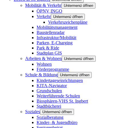
Mobilität & Verkehr
Untermenü öffnen
ÖPNV INGO
Verkehr
Untermenü öffnen
Verkehrszeichenpläne
Mobilitätsmanagement
Baustellenradar
Infrastruktur/Mobilität
Parken, E-Charging
Park & Ride
Stadtplan GIS
Arbeiten & Wohnen
Untermenü öffnen
Wohnen
Förderprogramme
Schule & Bildung
Untermenü öffnen
Kindertageseinrichtungen
KITA-Navigator
Grundschulen
Weiterführende Schulen
Biosphären-VHS St. Ingbert
Stadtbücherei
Soziales
Untermenü öffnen
Sozialberatung
Kinder- & Jugendbüro
Seniorenbeirat