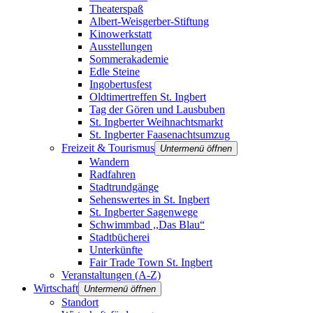
Theaterspaß
Albert-Weisgerber-Stiftung
Kinowerkstatt
Ausstellungen
Sommerakademie
Edle Steine
Ingobertusfest
Oldtimertreffen St. Ingbert
Tag der Gören und Lausbuben
St. Ingberter Weihnachtsmarkt
St. Ingberter Faasenachtsumzug
Freizeit & Tourismus
Untermenü öffnen
Wandern
Radfahren
Stadtrundgänge
Sehenswertes in St. Ingbert
St. Ingberter Sagenwege
Schwimmbad ,,Das Blau“
Stadtbücherei
Unterkünfte
Fair Trade Town St. Ingbert
Veranstaltungen (A-Z)
Wirtschaft
Untermenü öffnen
Standort