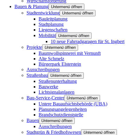
Wirtschaftsförderung
Bauen & Planung
Untermenü öffnen
Stadtentwicklung
Untermenü öffnen
Bauleitplanung
Stadtplanung
Liegenschaften
Mobilität
Untermenü öffnen
10 neue Fahrradgaragen für St. Ingbert
Projekte
Untermenü öffnen
Baumwollspinnerei mit Vernunft
Alte Schmelz
Bürgerpark Elsterstein
Ausschreibungen
Straßenbau
Untermenü öffnen
Straßenunterhaltung
Bauwerke
Lichtsignalanlagen
Bau-Service-Center
Untermenü öffnen
Untere Bauaufsichtsbehörde (UBA)
Planungsangelegenheiten
Brandschutz­dienststelle
Bauen
Untermenü öffnen
Ausschreibungen
Stadtgrün & Friedhofswesen
Untermenü öffnen