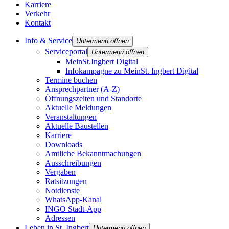
Karriere
Verkehr
Kontakt
Info & Service
Untermenü öffnen
Serviceportal
Untermenü öffnen
MeinSt.Ingbert Digital
Infokampagne zu MeinSt. Ingbert Digital
Termine buchen
Ansprechpartner (A-Z)
Öffnungszeiten und Standorte
Aktuelle Meldungen
Veranstaltungen
Aktuelle Baustellen
Karriere
Downloads
Amtliche Bekanntmachungen
Ausschreibungen
Vergaben
Ratsitzungen
Notdienste
WhatsApp-Kanal
INGO Stadt-App
Adressen
Leben in St. Ingbert
Untermenü öffnen