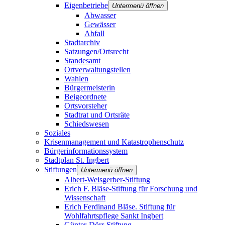
Eigenbetriebe
Untermenü öffnen
Abwasser
Gewässer
Abfall
Stadtarchiv
Satzungen/Ortsrecht
Standesamt
Ortverwaltungstellen
Wahlen
Bürgermeisterin
Beigeordnete
Ortsvorsteher
Stadtrat und Ortsräte
Schiedswesen
Soziales
Krisenmanagement und Katastrophenschutz
Bürgerinformationssystem
Stadtplan St. Ingbert
Stiftungen
Untermenü öffnen
Albert-Weisgerber-Stiftung
Erich F. Bläse-Stiftung für Forschung und
Wissenschaft
Erich Ferdinand Bläse. Stiftung für
Wohlfahrtspflege Sankt Ingbert
Günter-Dörr-Stiftung