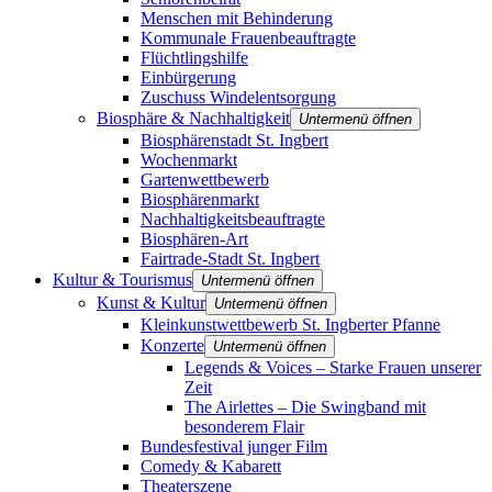
Menschen mit Behinderung
Kommunale Frauenbeauftragte
Flüchtlingshilfe
Einbürgerung
Zuschuss Windelentsorgung
Biosphäre & Nachhaltigkeit
Untermenü öffnen
Biosphärenstadt St. Ingbert
Wochenmarkt
Gartenwettbewerb
Biosphärenmarkt
Nachhaltigkeitsbeauftragte
Biosphären-Art
Fairtrade-Stadt St. Ingbert
Kultur & Tourismus
Untermenü öffnen
Kunst & Kultur
Untermenü öffnen
Kleinkunstwettbewerb St. Ingberter Pfanne
Konzerte
Untermenü öffnen
Legends & Voices – Starke Frauen unserer
Zeit
The Airlettes – Die Swingband mit
besonderem Flair
Bundesfestival junger Film
Comedy & Kabarett
Theaterszene